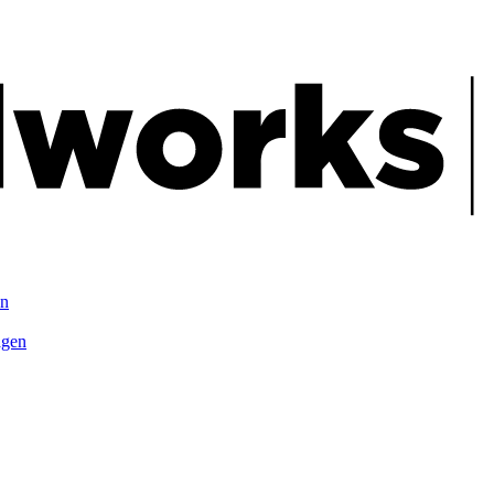
en
agen