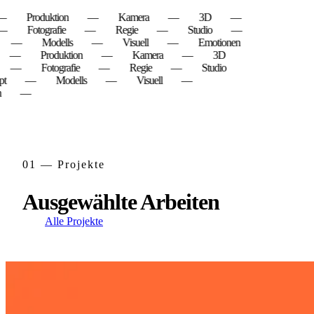
Produktion
—
Kamera
—
3D
—
Fotografie
—
Regie
—
Studio
—
—
Modells
—
Visuell
—
Emotionen
—
Produktion
—
Kamera
—
3D
—
Fotografie
—
Regie
—
Studio
—
Modells
—
Visuell
—
—
01 — Projekte
Ausgewählte Arbeiten
Alle Projekte