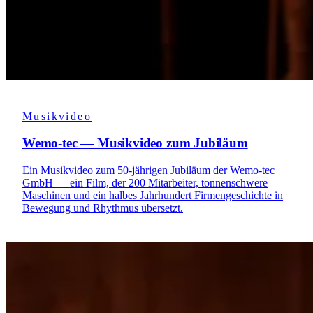
Musikvideo
Wemo-tec — Musikvideo zum Jubiläum
Ein Musikvideo zum 50-jährigen Jubiläum der Wemo-tec
GmbH — ein Film, der 200 Mitarbeiter, tonnenschwere
Maschinen und ein halbes Jahrhundert Firmengeschichte in
Bewegung und Rhythmus übersetzt.