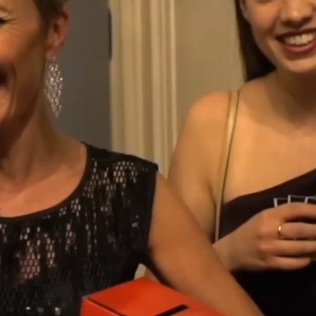
Zum Inhalt springen
Projekte
Wissen
Handwerk
Leistungen
Über uns
Projekt anfrag
Projekte
Wissen
Handwerk
Leistungen
Über uns
Projekt anfr