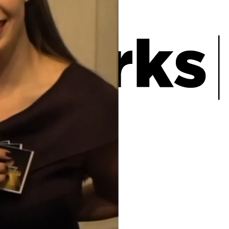
en
agen