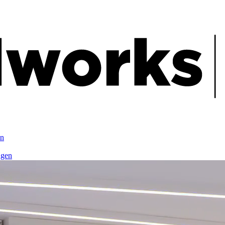
en
agen