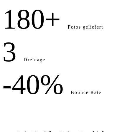
180+
Fotos geliefert
3
Drehtage
-40%
Bounce Rate